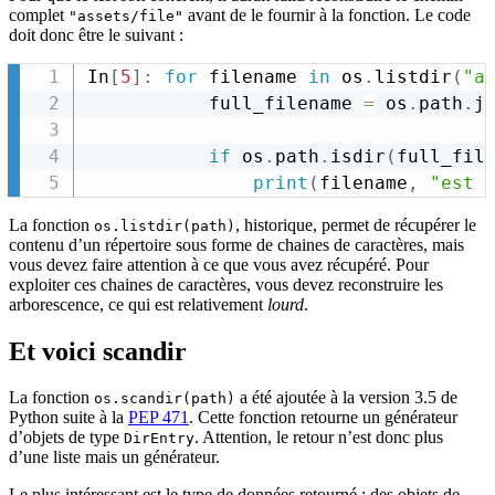
complet
avant de le fournir à la fonction. Le code
"assets/file"
doit donc être le suivant :
In
[
5
]
:
for
 filename 
in
 os
.
listdir
(
"a
           full_filename 
=
 os
.
path
.
j
if
 os
.
path
.
isdir
(
full_fil
print
(
filename
,
"est 
La fonction
, historique, permet de récupérer le
os.listdir(path)
contenu d’un répertoire sous forme de chaines de caractères, mais
vous devez faire attention à ce que vous avez récupéré. Pour
exploiter ces chaines de caractères, vous devez reconstruire les
arborescence, ce qui est relativement
lourd
.
Et voici scandir
La fonction
a été ajoutée à la version 3.5 de
os.scandir(path)
Python suite à la
PEP 471
. Cette fonction retourne un générateur
d’objets de type
. Attention, le retour n’est donc plus
DirEntry
d’une liste mais un générateur.
Le plus intéressant est le type de données retourné : des objets de