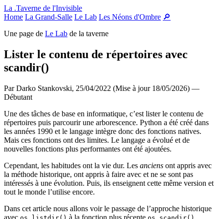
Panneau de gestion des cookies
La .Taverne de l'Invisible
Home
La Grand-Salle
Le Lab
Les Néons d'Ombre
🔎
Une page de
Le Lab
de la taverne
Lister le contenu de répertoires avec
scandir()
Par Darko Stankovski,
25/04/2022 (Mise à jour 18/05/2026)
—
Débutant
Une des tâches de base en informatique, c’est lister le contenu de
répertoires puis parcourir une arborescence. Python a été créé dans
les années 1990 et le langage intègre donc des fonctions natives.
Mais ces fonctions ont des limites. Le langage a évolué et de
nouvelles fonctions plus performantes ont été ajoutées.
Cependant, les habitudes ont la vie dur. Les
anciens
ont appris avec
la méthode historique, ont appris à faire avec et ne se sont pas
intéressés à une évolution. Puis, ils enseignent cette même version et
tout le monde l’utilise encore.
Dans cet article nous allons voir le passage de l’approche historique
avec
à la fonction plus récente
.
os.listdir()
os.scandir()