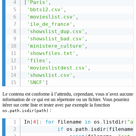
[
'Paris'
,
'bbts12.csv'
,
'movieslist.csv'
,
'ile_de_france'
,
'showslist_dup.csv'
,
'showslist_bad.csv'
,
'ministere_culture'
,
'showsfiles.txt'
,
'files'
,
'movieslistdest.csv'
,
'showslist.csv'
,
'SNCF'
]
Le contenu est conforme à l’attendu, cependant, vous n’avez aucune
information de ce qui est un répertoire ou un fichier. Vous pourriez
itérer sur cette liste et tester avec par exemple la fonction
:
os.path.isdir(path)
In
[
4
]
:
for
 filename 
in
 os
.
listdir
(
"a
if
 os
.
path
.
isdir
(
filename