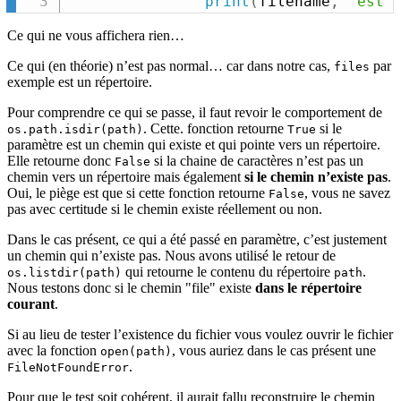
print
(
filename
,
"est 
Ce qui ne vous affichera rien…
Ce qui (en théorie) n’est pas normal… car dans notre cas,
par
files
exemple est un répertoire.
Pour comprendre ce qui se passe, il faut revoir le comportement de
. Cette. fonction retourne
si le
os.path.isdir(path)
True
paramètre est un chemin qui existe et qui pointe vers un répertoire.
Elle retourne donc
si la chaine de caractères n’est pas un
False
chemin vers un répertoire mais également
si le chemin n’existe pas
.
Oui, le piège est que si cette fonction retourne
, vous ne savez
False
pas avec certitude si le chemin existe réellement ou non.
Dans le cas présent, ce qui a été passé en paramètre, c’est justement
un chemin qui n’existe pas. Nous avons utilisé le retour de
qui retourne le contenu du répertoire
.
os.listdir(path)
path
Nous testons donc si le chemin "file" existe
dans le répertoire
courant
.
Si au lieu de tester l’existence du fichier vous voulez ouvrir le fichier
avec la fonction
, vous auriez dans le cas présent une
open(path)
.
FileNotFoundError
Pour que le test soit cohérent, il aurait fallu reconstruire le chemin