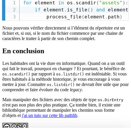
for
 element 
in
 os
.
scandir
(
"assets"
)
:
if
 element
.
is_file
(
)
and
 element
        process_file
(
element
.
path
)
Nous pouvons vérifier directement si l’élément du répertoire est un
fichier et, si oui, si le nom du fichier commence par une chaine de
caractères le traiter à partir de son chemin complet.
En conclusion
Les habitudes ont la vie dure en informatique. Quand on a un outil
qui fait le travail, pourquoi en changer ? Et pourtant, le bénéfice de
par rapport à
est indéniable. Si vous
os.scandir()
os.listdir()
êtres habitués à la méthode historique, je vous encourage à vous
mettre à jour. Connaitre
ne devrait être utile que pour
os.listdir()
comprendre et faire évoluer du code
legacy
.
Mais manipuler des fichiers avec des objets de type
os.DirEntry
n'est pas non plus des plus pratique. Ça tombe bien, il existe une
bibliothèque permettant de manipuler les chemins sous forme
d'objets et
j'ai un tuto sur cette lib pathlib
.