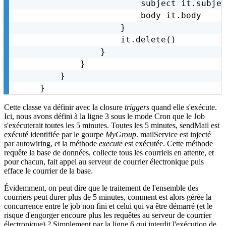
                    subject it.subjec
                    body it.body

                }

                it.delete()

            }

        }

    }

}
Cette classe va définir avec la closure
triggers
quand elle s'exécute.
Ici, nous avons défini à la ligne 3 sous le mode Cron que le Job
s'exécuterait toutes les 5 minutes. Toutes les 5 minutes, sendMail est
exécuté identifiée par le gourpe
MyGroup
. mailService est injecté
par autowiring, et la méthode
execute
est exécutée. Cette méthode
requête la base de données, collecte tous les courriels en attente, et
pour chacun, fait appel au serveur de courrier électronique puis
efface le courrier de la base.
Évidemment, on peut dire que le traitement de l'ensemble des
courriers peut durer plus de 5 minutes, comment est alors gérée la
concurrence entre le job non fini et celui qui va être démarré (et le
risque d'engorger encoure plus les requêtes au serveur de courrier
électronique) ? Simplement par la ligne 6 qui interdit l'exécution de