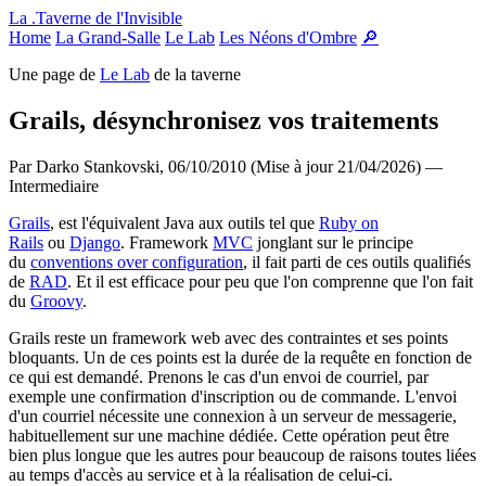
Panneau de gestion des cookies
La .Taverne de l'Invisible
Home
La Grand-Salle
Le Lab
Les Néons d'Ombre
🔎
Une page de
Le Lab
de la taverne
Grails, désynchronisez vos traitements
Par Darko Stankovski,
06/10/2010 (Mise à jour 21/04/2026)
—
Intermediaire
Grails
, est l'équivalent Java aux outils tel que
Ruby on
Rails
ou
Django
. Framework
MVC
jonglant sur le principe
du
conventions over configuration
, il fait parti de ces outils qualifiés
de
RAD
. Et il est efficace pour peu que l'on comprenne que l'on fait
du
Groovy
.
Grails reste un framework web avec des contraintes et ses points
bloquants. Un de ces points est la durée de la requête en fonction de
ce qui est demandé. Prenons le cas d'un envoi de courriel, par
exemple une confirmation d'inscription ou de commande. L'envoi
d'un courriel nécessite une connexion à un serveur de messagerie,
habituellement sur une machine dédiée. Cette opération peut être
bien plus longue que les autres pour beaucoup de raisons toutes liées
au temps d'accès au service et à la réalisation de celui-ci.