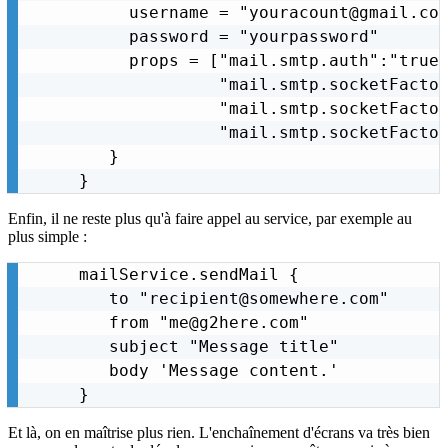
     username = "youracount@gmail.com
     password = "yourpassword"

     props = ["mail.smtp.auth":"true"
              "mail.smtp.socketFactor
              "mail.smtp.socketFactor
              "mail.smtp.socketFactor
   }

}
Enfin, il ne reste plus qu'à faire appel au service, par exemple au
plus simple :
mailService.sendMail {

   to "recipient@somewhere.com"

   from "me@g2here.com"

   subject "Message title"

   body 'Message content.'

}
Et là, on en maîtrise plus rien. L'enchaînement d'écrans va très bien