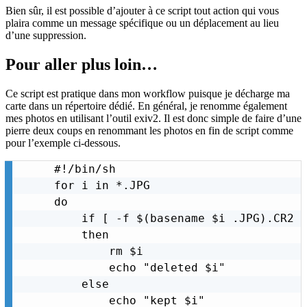
Bien sûr, il est possible d’ajouter à ce script tout action qui vous
plaira comme un message spécifique ou un déplacement au lieu
d’une suppression.
Pour aller plus loin…
Ce script est pratique dans mon workflow puisque je décharge ma
carte dans un répertoire dédié. En général, je renomme également
mes photos en utilisant l’outil exiv2. Il est donc simple de faire d’une
pierre deux coups en renommant les photos en fin de script comme
pour l’exemple ci-dessous.
#!/bin/sh

for i in *.JPG

do

    if [ -f $(basename $i .JPG).CR2 ]
    then

        rm $i

        echo "deleted $i"

    else

        echo "kept $i"
