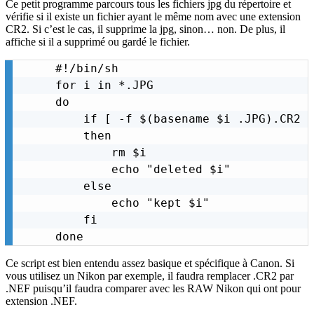
Ce petit programme parcours tous les fichiers jpg du répertoire et
vérifie si il existe un fichier ayant le même nom avec une extension
CR2. Si c’est le cas, il supprime la jpg, sinon… non. De plus, il
affiche si il a supprimé ou gardé le fichier.
#!/bin/sh

for i in *.JPG

do

    if [ -f $(basename $i .JPG).CR2 ]
    then

        rm $i

        echo "deleted $i"

    else

        echo "kept $i"

    fi

done
Ce script est bien entendu assez basique et spécifique à Canon. Si
vous utilisez un Nikon par exemple, il faudra remplacer .CR2 par
.NEF puisqu’il faudra comparer avec les RAW Nikon qui ont pour
extension .NEF.