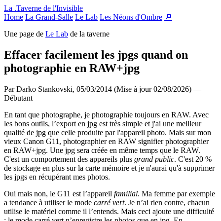
Panneau de gestion des cookies
La .Taverne de l'Invisible
Home
La Grand-Salle
Le Lab
Les Néons d'Ombre
🔎
Une page de
Le Lab
de la taverne
Effacer facilement les jpgs quand on
photographie en RAW+jpg
Par Darko Stankovski,
05/03/2014 (Mise à jour 02/08/2026)
—
Débutant
En tant que photographe, je photographie toujours en RAW. Avec
les bons outils, l’export en jpg est très simple et j'ai une meilleur
qualité de jpg que celle produite par l'appareil photo. Mais sur mon
vieux Canon G11, photographier en RAW signifier photographier
en RAW+jpg. Une jpg sera créée en même temps que le RAW.
C'est un comportement des appareils plus
grand public
. C'est 20 %
de stockage en plus sur la carte mémoire et je n'aurai qu'à supprimer
les jpgs en récupérant mes photos.
Oui mais non, le G11 est l’appareil
familial
. Ma femme par exemple
a tendance à utiliser le mode
carré vert
. Je n’ai rien contre, chacun
utilise le matériel comme il l’entends. Mais ceci ajoute une difficulté
: le mode carré vert n’enregistre les photos que en jpg. En