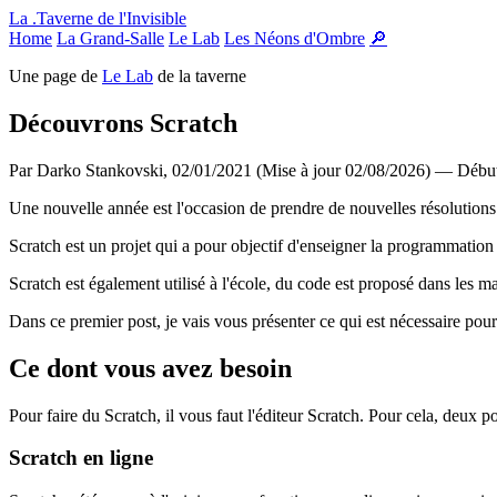
Panneau de gestion des cookies
La .Taverne de l'Invisible
Home
La Grand-Salle
Le Lab
Les Néons d'Ombre
🔎
Une page de
Le Lab
de la taverne
Découvrons Scratch
Par Darko Stankovski,
02/01/2021 (Mise à jour 02/08/2026)
— Début
Une nouvelle année est l'occasion de prendre de nouvelles résolutions. 
Scratch est un projet qui a pour objectif d'enseigner la programmation 
Scratch est également utilisé à l'école, du code est proposé dans les 
Dans ce premier post, je vais vous présenter ce qui est nécessaire pour
Ce dont vous avez besoin
Pour faire du Scratch, il vous faut l'éditeur Scratch. Pour cela, deux poss
Scratch en ligne