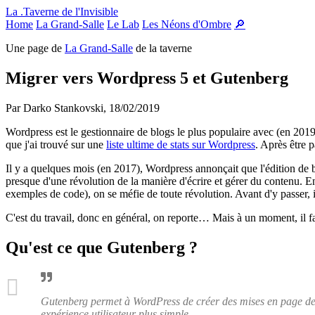
Panneau de gestion des cookies
La .Taverne de l'Invisible
Home
La Grand-Salle
Le Lab
Les Néons d'Ombre
🔎
Une page de
La Grand-Salle
de la taverne
Migrer vers Wordpress 5 et Gutenberg
Par Darko Stankovski,
18/02/2019
Wordpress est le gestionnaire de blogs le plus populaire avec (en 201
que j'ai trouvé sur une
liste ultime de stats sur Wordpress
. Après être p
Il y a quelques mois (en 2017), Wordpress annonçait que l'édition de bi
presque d'une révolution de la manière d'écrire et gérer du contenu. 
exemples de code), on se méfie de toute révolution. Avant d'y passer, il f
C'est du travail, donc en général, on reporte… Mais à un moment, il fau
Qu'est ce que Gutenberg ?
Gutenberg permet à WordPress de créer des mises en page de c
expérience utilisateur plus simple.