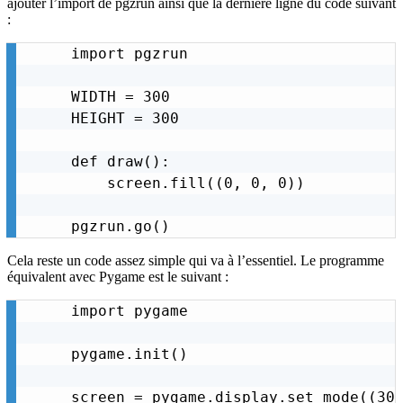
ajouter l’import de pgzrun ainsi que la dernière ligne du code suivant
:
import pgzrun

WIDTH = 300

HEIGHT = 300

def draw():

    screen.fill((0, 0, 0))

pgzrun.go()
Cela reste un code assez simple qui va à l’essentiel. Le programme
équivalent avec Pygame est le suivant :
import pygame

pygame.init()

screen = pygame.display.set_mode((300