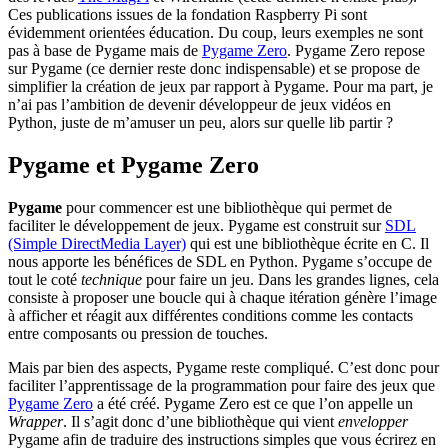
Ces publications issues de la fondation Raspberry Pi sont
évidemment orientées éducation. Du coup, leurs exemples ne sont
pas à base de Pygame mais de
Pygame Zero
. Pygame Zero repose
sur Pygame (ce dernier reste donc indispensable) et se propose de
simplifier la création de jeux par rapport à Pygame. Pour ma part, je
n’ai pas l’ambition de devenir développeur de jeux vidéos en
Python, juste de m’amuser un peu, alors sur quelle lib partir ?
Pygame et Pygame Zero
Pygame
pour commencer est une bibliothèque qui permet de
faciliter le développement de jeux. Pygame est construit sur
SDL
(Simple DirectMedia Layer)
qui est une bibliothèque écrite en C. Il
nous apporte les bénéfices de SDL en Python. Pygame s’occupe de
tout le coté
technique
pour faire un jeu. Dans les grandes lignes, cela
consiste à proposer une boucle qui à chaque itération génère l’image
à afficher et réagit aux différentes conditions comme les contacts
entre composants ou pression de touches.
Mais par bien des aspects, Pygame reste compliqué. C’est donc pour
faciliter l’apprentissage de la programmation pour faire des jeux que
Pygame Zero
a été créé. Pygame Zero est ce que l’on appelle un
Wrapper
. Il s’agit donc d’une bibliothèque qui vient
envelopper
Pygame afin de traduire des instructions simples que vous écrirez en