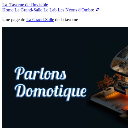
Panneau de gestion des cookies
La .Taverne de l'Invisible
Home
La Grand-Salle
Le Lab
Les Néons d'Ombre
🔎
Une page de
La Grand-Salle
de la taverne